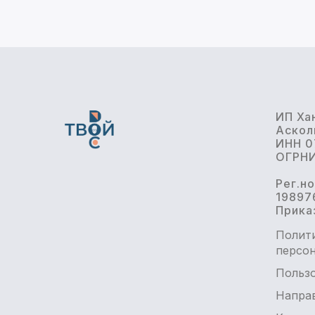
ИП Ха
Аскол
ИНН 0
ОГРНИ
Рег.н
19897
Прика
Полит
персо
Пользо
Напра