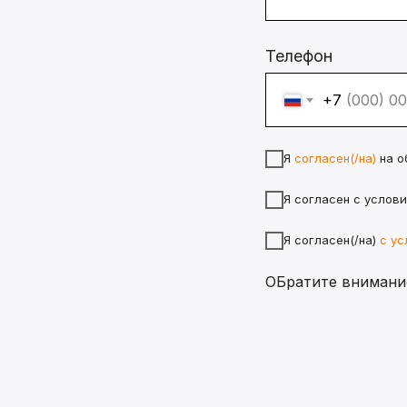
Телефон
+7
Я
согласен(/на)
на о
Я согласен с услов
Я согласен(/на)
с ус
ОБратите внимание