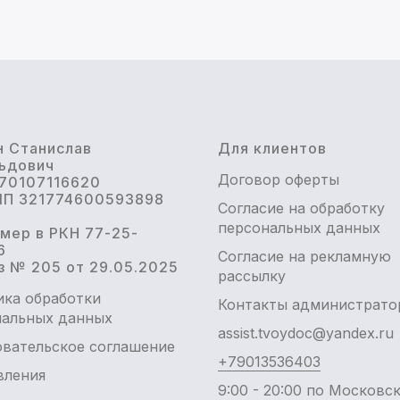
н Станислав
Для клиентов
ьдович
Договор оферты
70107116620
П 321774600593898
Согласие на обработку
персональных данных
омер в РКН 77-25-
6
Согласие на рекламную
з № 205 от 29.05.2025
рассылку
ика обработки
Контакты администрато
нальных данных
assist.tvoydoc@yandex.ru
вательское соглашение
+79013536403
вления
9:00 - 20:00 по Московс